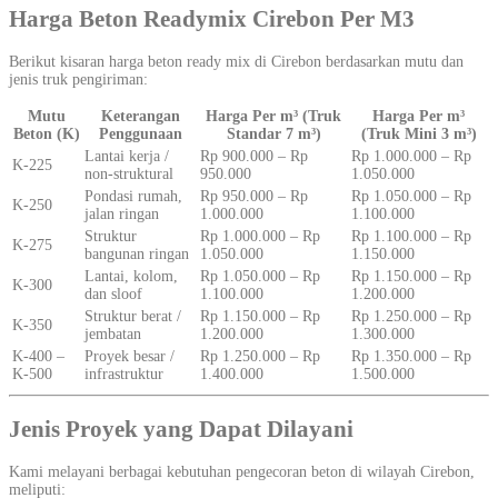
Harga Beton Readymix Cirebon Per M3
Berikut kisaran harga beton ready mix di Cirebon berdasarkan mutu dan
jenis truk pengiriman:
Mutu
Keterangan
Harga Per m³ (Truk
Harga Per m³
Beton (K)
Penggunaan
Standar 7 m³)
(Truk Mini 3 m³)
Lantai kerja /
Rp 900.000 – Rp
Rp 1.000.000 – Rp
K-225
non-struktural
950.000
1.050.000
Pondasi rumah,
Rp 950.000 – Rp
Rp 1.050.000 – Rp
K-250
jalan ringan
1.000.000
1.100.000
Struktur
Rp 1.000.000 – Rp
Rp 1.100.000 – Rp
K-275
bangunan ringan
1.050.000
1.150.000
Lantai, kolom,
Rp 1.050.000 – Rp
Rp 1.150.000 – Rp
K-300
dan sloof
1.100.000
1.200.000
Struktur berat /
Rp 1.150.000 – Rp
Rp 1.250.000 – Rp
K-350
jembatan
1.200.000
1.300.000
K-400 –
Proyek besar /
Rp 1.250.000 – Rp
Rp 1.350.000 – Rp
K-500
infrastruktur
1.400.000
1.500.000
Jenis Proyek yang Dapat Dilayani
Kami melayani berbagai kebutuhan pengecoran beton di wilayah Cirebon,
meliputi: