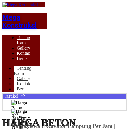
Mega
Konstruksi
Tentang
Kami
Gallery
Kontak
Berita
Tentang
Kami
Gallery
Kontak
Berita
Artikel
HARGA BETON
Harga Sewa Excavator Lampung Per Jam |